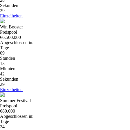
28
Sekunden
29
Einzelheiten
Win Booster
Preispool
€6.500.000
Abgeschlossen in:
Tage
09
Stunden
13
Minuten
42
Sekunden
29
Einzelheiten
Summer Festival
Preispool
€80.000
Abgeschlossen in:
Tage
24