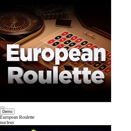
Demo
European Roulette
nucleus