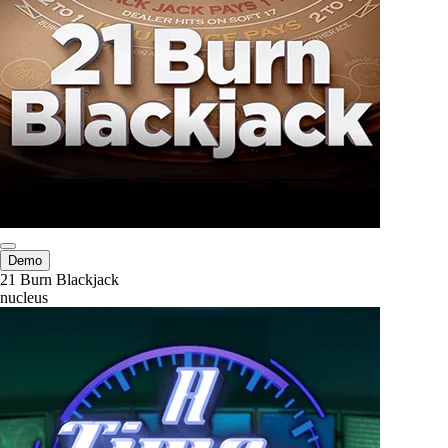
Demo
21 Burn Blackjack
nucleus