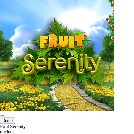
Demo
Fruit Serenity
nucleus