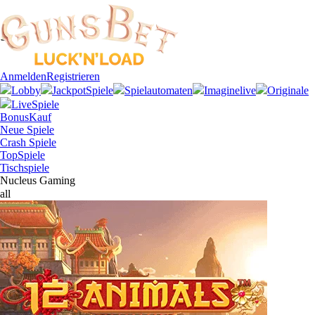
Anmelden
Registrieren
Lobby
JackpotSpiele
Spielautomaten
Imaginelive
Originale
LiveSpiele
BonusKauf
Neue Spiele
Crash Spiele
TopSpiele
Tischspiele
Nucleus Gaming
all