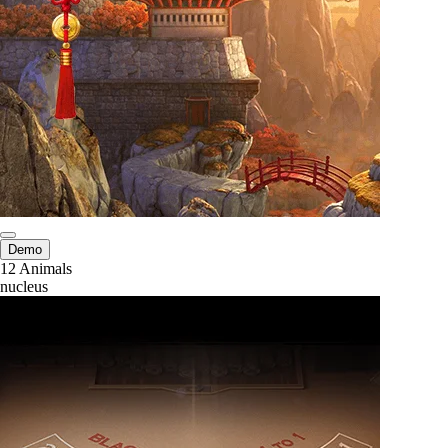
Demo
12 Animals
nucleus