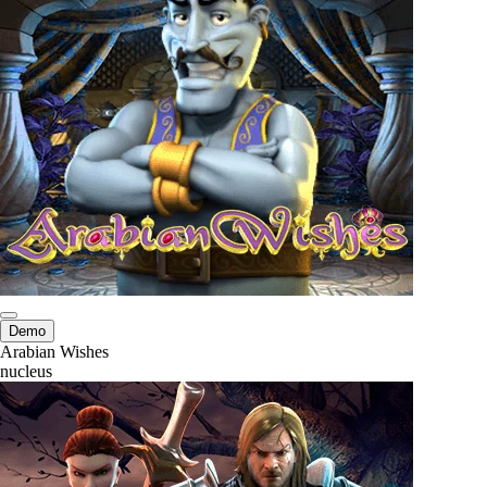
Demo
Arabian Wishes
nucleus