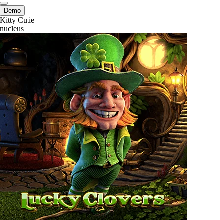
Demo
Kitty Cutie
nucleus