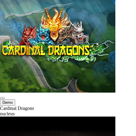
Demo
Cardinal Dragons
nucleus