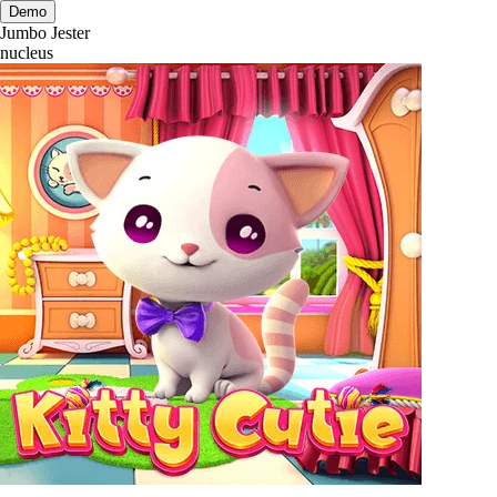
Demo
Jumbo Jester
nucleus