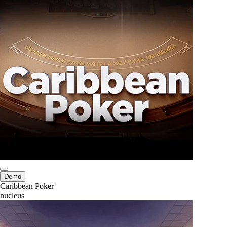
Demo
Caribbean Poker
nucleus